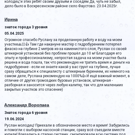
колодец"и этих ребят своим друзьям и соседям.Да, чуть не забыл, 
дело было в Воскресенском районе село Фаустово. 23.04.2025г. 
Ирина
знаток города 3 уровня
05.04.2025
Огромное спасибо Руслану за проделанную работу и воду на моем 
участке🙏🏻👍 Там где накануне мастер с гидробурением потерпел 
фиаско на глубине 2 метров из-за каменистого слоя, Руслан со своей 
штекерной установкой без проблем прошёл до 10 м! Благодаря его 
опыту и профессионализму, непростая задача на моем участке была 
решена и вода пошла, так что рекомендую не тратить время и деньги на 
гидробурение - если не знаете какой у вас грунт на глубине, лучше 
сразу обращаться к специалисту с штекерным бурением, их немного на 
самом деле, Руслана рекомендую на 1000%👍 И ещё важный момент, в 
отличие от других громоздких буровых установок, штекерная - 
разборная и заносится через любую калитку, так что для маленьких 
закрытых участков это спасение)
Александр Воропаеа
Знаток города 6 уровня
19.06.2024
Руслан молодец! Приехали в обозначенное место и время! Забурились 
и помогли с выбором насосной станции, сразу всё съездили вместе 
купили! Врезались в старую систему, смонтировали всю систему под 